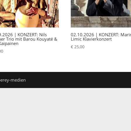
9.2026 | KONZERT: Nils
02.10.2026 | KONZERT: Mari
her Trio mit Barou Kouyaté &
Limic Klavierkonzert
Kaipainen
€
25,00
00
perey-medien