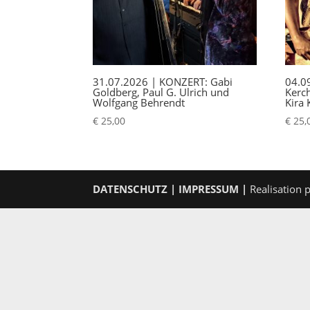
31.07.2026 | KONZERT: Gabi
04.0
Goldberg, Paul G. Ulrich und
Kerc
Wolfgang Behrendt
Kira 
€
25,00
€
25,
DATENSCHUTZ
|
IMPRESSUM
|
Realisation 