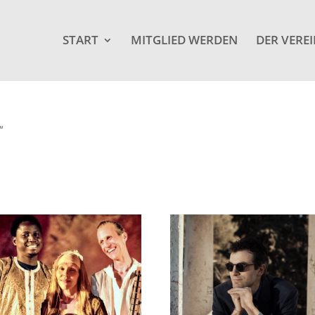
START
MITGLIED WERDEN
DER VERE
“